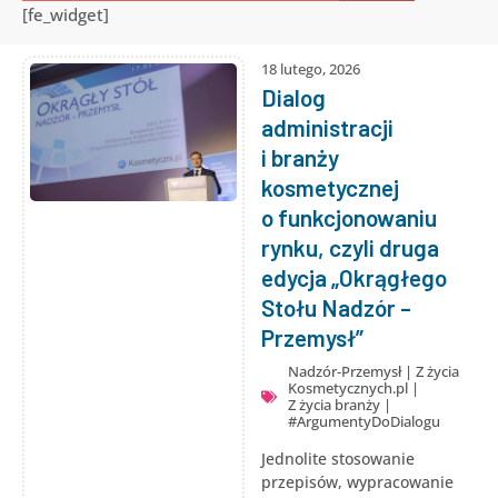
[fe_widget]
18 lutego, 2026
Dialog
administracji
i branży
kosmetycznej
o funkcjonowaniu
rynku, czyli druga
edycja „Okrągłego
Stołu Nadzór –
Przemysł”
Nadzór-Przemysł
|
Z życia
Kosmetycznych.pl
|
Z życia branży
|
#ArgumentyDoDialogu
Jednolite stosowanie
przepisów, wypracowanie