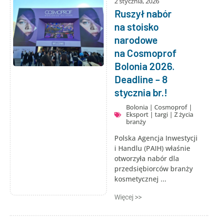
2 stycznia, 2026
Ruszył nabór
na stoisko
narodowe
na Cosmoprof
Bolonia 2026.
Deadline – 8
stycznia br.!
Bolonia
|
Cosmoprof
|
Eksport
|
targi
|
Z życia
branży
Polska Agencja Inwestycji
i Handlu (PAIH) właśnie
otworzyła nabór dla
przedsiębiorców branży
kosmetycznej ...
Więcej >>