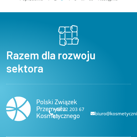
Razem dla rozwoju
sektora
+48 22 203 67
biuro@kosmetyczni
67