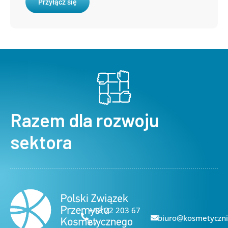
Przyłącz się
Razem dla rozwoju
sektora
+48 22 203 67
biuro@kosmetyczni
67