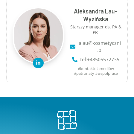
Aleksandra Lau-
Wyzińska
Starszy manager ds. PA &
PR
alau@kosmetyczni
.pl
tel:+48505572735
#kontaktdlamediów
#patronaty #współprace