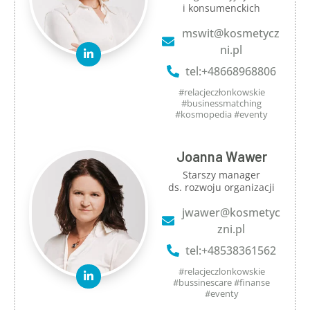
i konsumenckich
mswit@kosmetycz
ni.pl
tel:+48668968806
#relacjeczłonkowskie
#businessmatching
#kosmopedia #eventy
Joanna Wawer
Starszy manager
ds. rozwoju organizacji
jwawer@kosmetyc
zni.pl
tel:+48538361562
#relacjeczlonkowskie
#bussinescare #finanse
#eventy