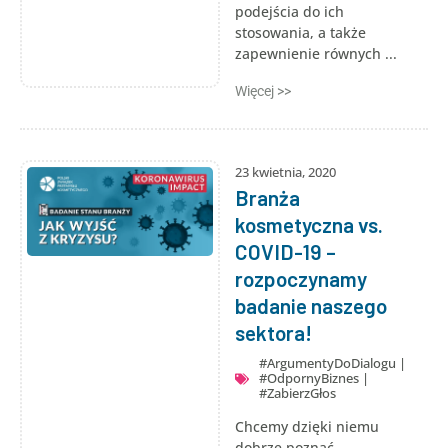
podejścia do ich
stosowania, a także
zapewnienie równych ...
Więcej >>
23 kwietnia, 2020
Branża
kosmetyczna vs.
COVID-19 –
rozpoczynamy
badanie naszego
sektora!
#ArgumentyDoDialogu
|
#OdpornyBiznes
|
#ZabierzGłos
Chcemy dzięki niemu
dobrze poznać