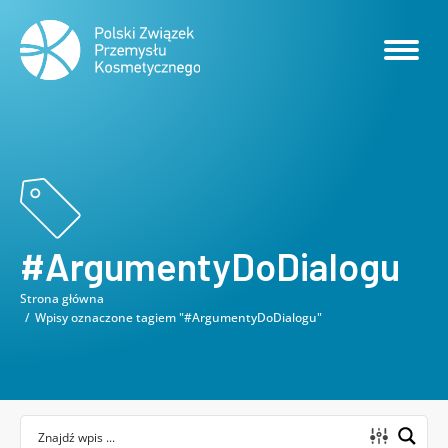
#ArgumentyDoDialogu
Strona główna
Jesteś tutaj:
Wpisy oznaczone tagiem "#ArgumentyDoDialogu"