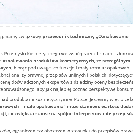
ostępniamy związkowy
przewodnik techniczny „Oznakowanie
ek Przemysłu Kosmetycznego we współpracy z firmami członko
ce
oznakowania produktów kosmetycznych, ze szczególnym
owych
, biorąc pod uwagę ich funkcje i mały rozmiar opakowań.
nej analizy prawnej przepisów unijnych i polskich, dotyczącyc
cenę doświadczonych ekspertów z dziedziny oceny bezpieczeń
przeprowadzonego, aby jak najlepiej poznać perspektywę konsu
nad produktami kosmetycznymi w Polsce. Jesteśmy więc przek
orowych – małe opakowania” może stanowić wartość doda
cji, co zwiększa szanse na spójne interpretowanie przepisów
ów, ograniczeń czy obostrzeń w stosunku do przepisów praw