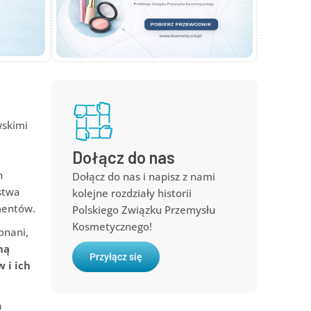
wskimi
Dołącz do nas
h
Dołącz do nas i napisz z nami
stwa
kolejne rozdziały historii
mentów.
Polskiego Związku Przemysłu
Kosmetycznego!
onani,
ną
Przyłącz się
 i ich
a