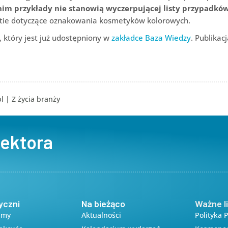
im przykłady nie stanowią wyczerpującej listy przypadkó
estie dotyczące oznakowania kosmetyków kolorowych.
który jest już udostępniony w
zakładce Baza Wiedzy
. Publikacj
l
|
Z życia branży
sektora
yczni
Na bieżąco
Ważne li
amy
Aktualności
Polityka 