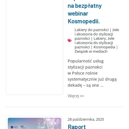
na bezpłatny
webinar
Kosmopedii.
Lakiery do paznokci
|
żele
i akcesoria do stylizacji
paznokci
|
Lakiery, żele
i akcesoria do stylizacji
paznokci
|
Kosmopedia
|
Związek w mediach
Popularność usług
stylizacji paznokci
w Polsce rośnie
systematycznie już drugą
dekadę – są one ...
Więcej >>
28 października, 2025
Raport