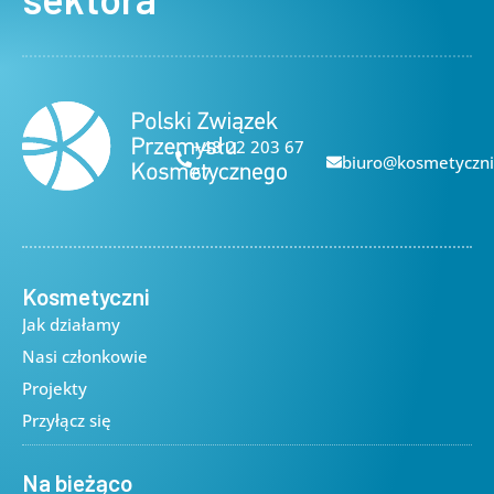
+48 22 203 67
biuro@kosmetyczni
67
Kosmetyczni
Jak działamy
Nasi członkowie
Projekty
Przyłącz się
Na bieżąco