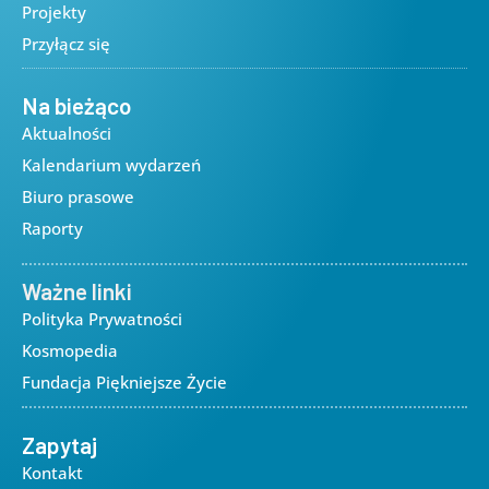
Projekty
Przyłącz się
Na bieżąco
Aktualności
Kalendarium wydarzeń
Biuro prasowe
Raporty
Ważne linki
Polityka Prywatności
Kosmopedia
Fundacja Piękniejsze Życie
Zapytaj
Kontakt