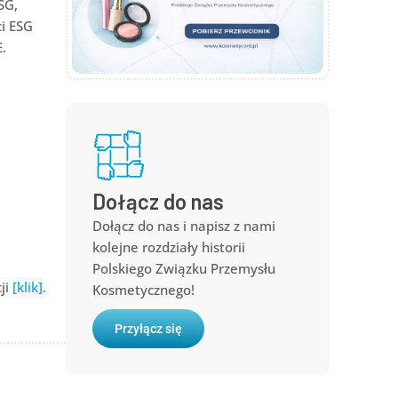
SG,
i ESG
.
Dołącz do nas
Dołącz do nas i napisz z nami
kolejne rozdziały historii
Polskiego Związku Przemysłu
ji
[klik].
Kosmetycznego!
Przyłącz się