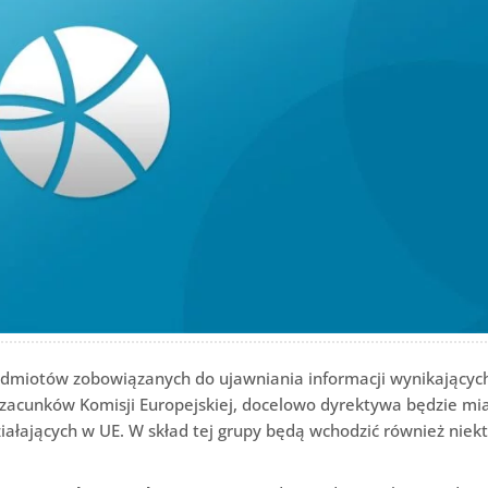
podmiotów zobowiązanych do ujawniania informacji wynikającyc
szacunków Komisji Europejskiej, docelowo dyrektywa będzie mi
ziałających w UE. W skład tej grupy będą wchodzić również niek