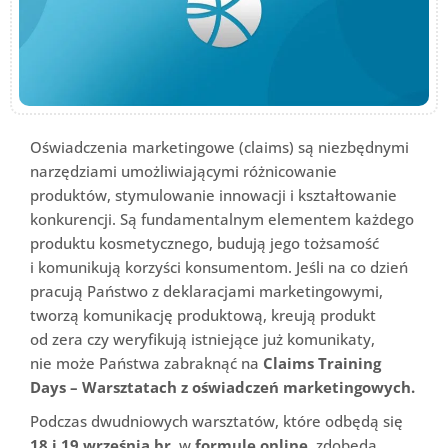
Oświadczenia marketingowe (claims) są niezbędnymi
narzędziami umożliwiającymi różnicowanie
produktów, stymulowanie innowacji i kształtowanie
konkurencji. Są fundamentalnym elementem każdego
produktu kosmetycznego, budują jego tożsamość
i komunikują korzyści konsumentom. Jeśli na co dzień
pracują Państwo z deklaracjami marketingowymi,
tworzą komunikację produktową, kreują produkt
od zera czy weryfikują istniejące już komunikaty,
nie może Państwa zabraknąć na
Claims Training
Days – Warsztatach z oświadczeń marketingowych.
Podczas dwudniowych warsztatów, które odbędą się
18 i 19 września br.
w
formule online
, zdobędą