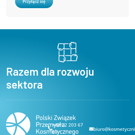
Przyłącz się
Razem dla rozwoju
sektora
+48 22 203 67
biuro@kosmetyczni
67