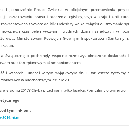
ame i jednocześnie Prezes Związku, w oficjalnym przemówieniu przyp
.: kształtowaniu prawa i otoczenia legislacyjnego w kraju i Unii Europ
e zaakcentowana trwająca od kilku miesięcy walka Związku o utrzymanie sp
etycznych czas pełen wyzwań i trudnych działań zaradczych w ro
em Zdrowia, Ministerstwem Rozwoju i Głównym Inspektoratem Sanitarny
h zadań.
kania Świątecznego pochłonęły wspólne rozmowy, okraszone doskonałą 
ystwem oraz fortepianowym akompaniamentem.
ość i wsparcie Fundacji w tym wyjątkowym dniu. Raz jeszcze życzymy
 biznesowych w nadchodzącym 2017 roku.
s w grudniu 2017? Chyba przed nami tylko Jasełka. Pomyślimy o tym jutroJ
metycznego
pod tym linkiem:
ne-2016.htm