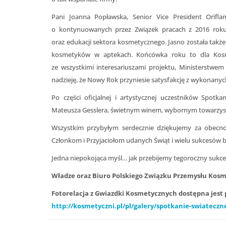
Pani Joanna Popławska, Senior Vice President Orifl
o kontynuowanych przez Związek pracach z 2016 roku tj
oraz edukacji sektora kosmetycznego. Jasno została takż
kosmetyków w aptekach. Końcówka roku to dla Kosm
ze wszystkimi interesariuszami projektu, Ministerstw
nadzieję, że Nowy Rok przyniesie satysfakcję z wykonanyc
Po części oficjalnej i artystycznej uczestników Spot
Mateusza Gesslera, świetnym winem, wybornym towarz
Wszystkim przybyłym serdecznie dziękujemy za obecn
Członkom i Przyjaciołom udanych Świąt i wielu sukcesów
Jedna niepokojąca myśl… jak przebijemy tegoroczny sukce
Władze oraz Biuro Polskiego Związku Przemysłu Kos
Fotorelacja z Gwiazdki Kosmetycznych dostępna jest 
http://kosmetyczni.pl/pl/galery/spotkanie-swiatecz