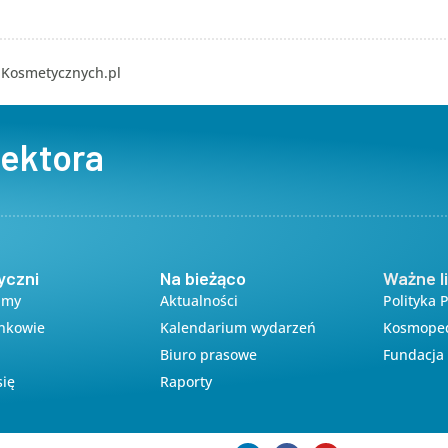
a Kosmetycznych.pl
sektora
yczni
Na bieżąco
Ważne li
amy
Aktualności
Polityka 
onkowie
Kalendarium wydarzeń
Kosmope
Biuro prasowe
Fundacja 
się
Raporty