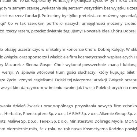
 stale od 10 lat wspieramy Fundację Piękniejsze Życie. W tym roku zmie
jąc tym samym szansę „wykazania się sercem” wszystkim bez wyjątku ucze
łek na rzecz fundacji. Potrzebny był tylko pretekst…co możemy sprzedać, 
acji? Co w tak szerokim portfolio naszych umiejętności możemy zrobić
żo rzeczy razem, przecież świetnie żeglujemy! Powstała idea Chóru Dobrej 
o okazję uczestniczyć w unikalnym koncercie Chóru Dobrej Kolędy. W skł
z Związku oraz sponsorzy i właściciele firm kosmetycznych wspierających F
nny Mazurek z Sienna Gospel Choir wykonał powszechnie znaną i lubianą
” wersji. W śpiewie wtórował tłum gości słuchaczy, który kupując bilet
e Życie licznymi cegiełkami. Dzięki tej wieczornej atrakcji Związek przep
emy wszystkim darczyńcom w imieniu swoim jak i wielu Polek chorych na no
ania działań Związku oraz wspólnego przywitania nowych firm członko
.o., Herbalife, Phenicoptere Sp. z o.o., LA RIVE Sp. z o.o., Alkemie Group Sp. z 
ments, Maliwe Sp. z o.o., Tenex Sp. z o.o., Ministerstwo Dobrego Mydła, MON
st nam niezmiernie miło, że z roku na rok nasza Kosmetyczna Rodzina powię