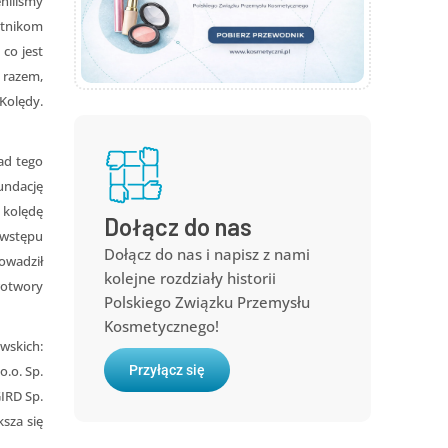
niliśmy
stnikom
co jest
 razem,
Kolędy.
ad tego
undację
 kolędę
Dołącz do nas
 wstępu
Dołącz do nas i napisz z nami
rowadził
kolejne rozdziały historii
wotwory
Polskiego Związku Przemysłu
Kosmetycznego!
wskich:
Przyłącz się
o.o. Sp.
GIRD Sp.
ksza się