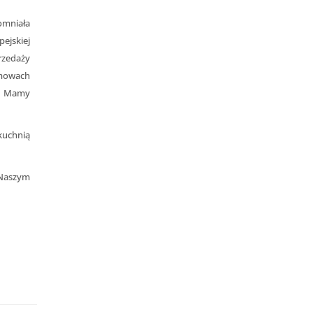
omniała
ejskiej
rzedaży
zmowach
m. Mamy
kuchnią
 Naszym