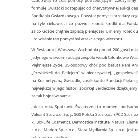
Czas Świąt to czas pomocy potrzebującym. Założyliśmy i
formułę Gwiazdki odstępując od charytatywnej aukcji da
Spotkania Gwiazdkowego. Powstał pomysł sprzedaży cegie
na tyle ciekawe, a co pozwoli zebrać środki dla Fund
za co Goście chętnie zapłacą pieniądze? Umiemy robić du
I to właśnie ten pomysł był atrakcją tego wieczoru.
W Restauracji Warszawa Wschodnia ponad 200 gości miał
jedynego w swoim rodzaju zespołu weszli Członkowie Wład
Piękniejsze Życie. 35-osobowy chór pod batutą Pani A
„Przybieżeli do Betlejem” w nieoczywistej, „gospelowej
na Kosmetyczną Gwiazdkę zasilił konto Fundacji Piękniejsz
największą w jego historii zbiórkę! Serdecznie dziękuj
za tak hojne wsparcie.
Jak co roku Spotkanie Świąteczne to moment podsumow
Valeant Sp. z o.o. Sp. j., SGS Polska Sp. z o.o., EPCD Sp. z o
k., Bio-Life Cosmetics, Dermostica institute, Natural Ele
z o.o., Marion Sp. z o.o., Stara Mydlarnia Sp. z o.o. Je
o tak wspaniałe firmy.