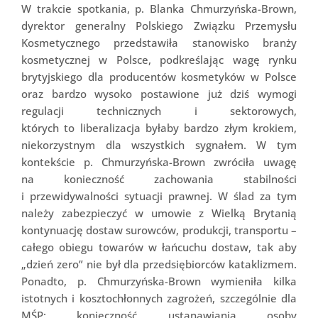
W trakcie spotkania, p. Blanka Chmurzyńska-Brown,
dyrektor generalny Polskiego Związku Przemysłu
Kosmetycznego przedstawiła stanowisko branży
kosmetycznej w Polsce, podkreślając wagę rynku
brytyjskiego dla producentów kosmetyków w Polsce
oraz bardzo wysoko postawione już dziś wymogi
regulacji technicznych i sektorowych,
których to liberalizacja byłaby bardzo złym krokiem,
niekorzystnym dla wszystkich sygnałem. W tym
kontekście p. Chmurzyńska-Brown zwróciła uwagę
na konieczność zachowania stabilności
i przewidywalności sytuacji prawnej. W ślad za tym
należy zabezpieczyć w umowie z Wielką Brytanią
kontynuację dostaw surowców, produkcji, transportu –
całego obiegu towarów w łańcuchu dostaw, tak aby
„dzień zero” nie był dla przedsiębiorców kataklizmem.
Ponadto, p. Chmurzyńska-Brown wymieniła kilka
istotnych i kosztochłonnych zagrożeń, szczególnie dla
MŚP: konieczność ustanawiania osoby