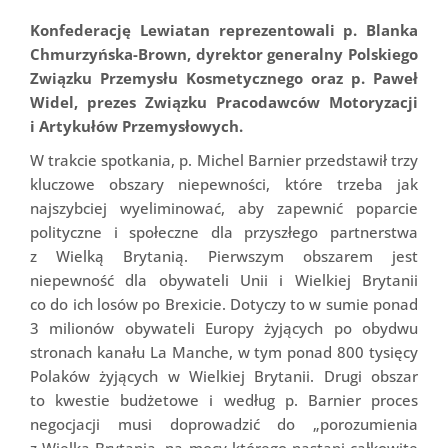
Konfederację Lewiatan reprezentowali p. Blanka
Chmurzyńska-Brown, dyrektor generalny Polskiego
Związku Przemysłu Kosmetycznego oraz p. Paweł
Widel, prezes Związku Pracodawców Motoryzacji
i Artykułów Przemysłowych.
W trakcie spotkania, p. Michel Barnier przedstawił trzy
kluczowe obszary niepewności, które trzeba jak
najszybciej wyeliminować, aby zapewnić poparcie
polityczne i społeczne dla przyszłego partnerstwa
z Wielką Brytanią. Pierwszym obszarem jest
niepewność dla obywateli Unii i Wielkiej Brytanii
co do ich losów po Brexicie. Dotyczy to w sumie ponad
3 milionów obywateli Europy żyjących po obydwu
stronach kanału La Manche, w tym ponad 800 tysięcy
Polaków żyjących w Wielkiej Brytanii. Drugi obszar
to kwestie budżetowe i według p. Barnier proces
negocjacji musi doprowadzić do „porozumienia
z Wielką Brytanią, na mocy którego nastąpi całkowite