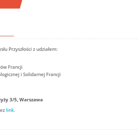
łu Przyszłości z udziałem:
sów Francji
ogicznej i Solidarnej Francji
zyży 3/5, Warszawa
zez
link.