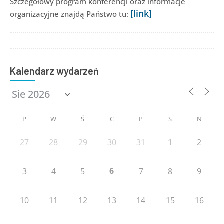
Szczegółowy program konferencji oraz informacje
[link]
organizacyjne znajdą Państwo tu:
Kalendarz wydarzeń
P
W
Ś
C
P
S
N
27
28
29
30
31
1
2
6
3
4
5
7
8
9
10
11
12
13
14
15
16