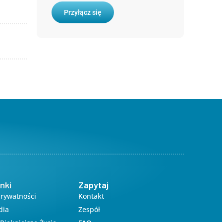
365
Outlook Live
Przyłącz się
nki
Zapytaj
Prywatności
Kontakt
dia
Zespół