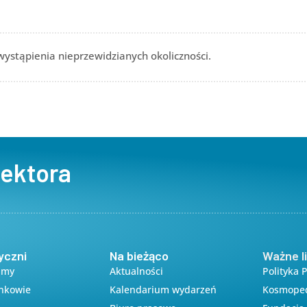
z Google
iCalendar
Office 
stąpienia nieprzewidzianych okoliczności.
sektora
yczni
Na bieżąco
Ważne li
amy
Aktualności
Polityka 
onkowie
Kalendarium wydarzeń
Kosmope