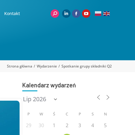
Kontakt
Strona główna
Wydarzenie
Spotkanie grupy składniki Q2
Kalendarz wydarzeń
P
W
Ś
C
P
S
N
29
30
1
2
3
4
5