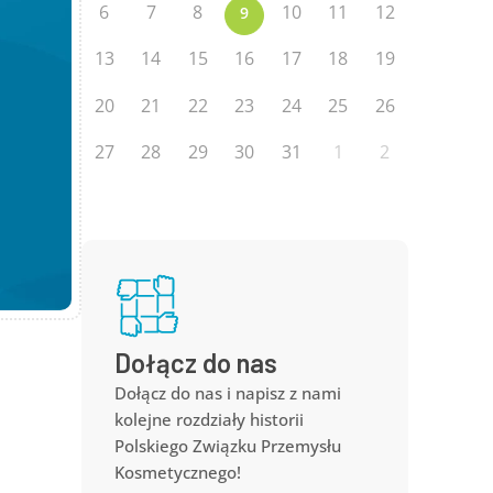
6
7
8
10
11
12
9
13
14
15
16
17
18
19
20
21
22
23
24
25
26
27
28
29
30
31
1
2
Dołącz do nas
Dołącz do nas i napisz z nami
kolejne rozdziały historii
Polskiego Związku Przemysłu
Kosmetycznego!