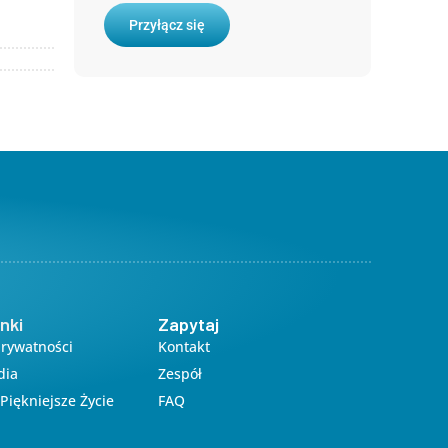
365
Outlook Live
Przyłącz się
nki
Zapytaj
Prywatności
Kontakt
dia
Zespół
Piękniejsze Życie
FAQ