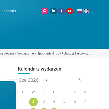
Kontakt
na główna
Wydarzenie
Spotkanie Grupy Roboczej Zielony Ład
Kalendarz wydarzeń
P
W
Ś
C
P
S
N
1
3
4
5
6
7
2