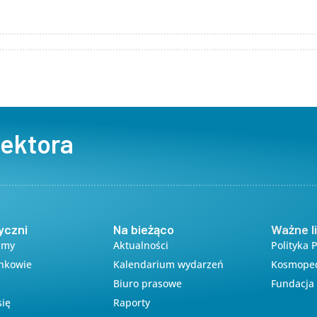
z Google
iCalendar
Office 
sektora
yczni
Na bieżąco
Ważne li
amy
Aktualności
Polityka 
onkowie
Kalendarium wydarzeń
Kosmope
Biuro prasowe
Fundacja 
się
Raporty