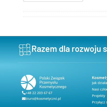
Pobierz ICS
Kalendar
Razem dla rozwoju 
Kosmet
Jak dział
Nasi czł
+48 22 203 67 67
Projekty
biuro@kosmetyczni.pl
Przyłącz 