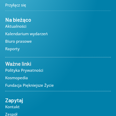
Przyłącz się
Na bieżąco
Aktualności
Kalendarium wydarzeń
Biuro prasowe
Raporty
Ważne linki
Polityka Prywatności
Kosmopedia
Fundacja Piękniejsze Życie
Zapytaj
Kontakt
Zespół