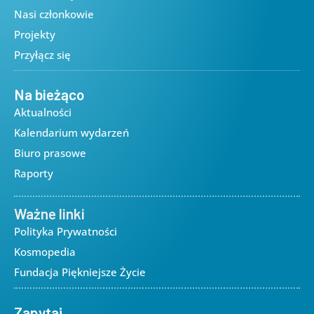
Nasi członkowie
Projekty
Przyłącz się
Na bieżąco
Aktualności
Kalendarium wydarzeń
Biuro prasowe
Raporty
Ważne linki
Polityka Prywatności
Kosmopedia
Fundacja Piękniejsze Życie
Zapytaj