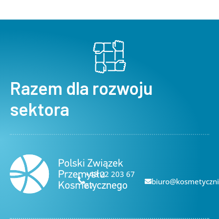
Razem dla rozwoju
sektora
+48 22 203 67
biuro@kosmetyczni
67