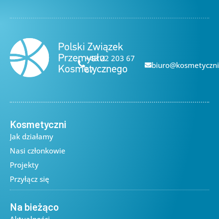
+48 22 203 67
biuro@kosmetyczni
67
Kosmetyczni
Jak działamy
Nasi członkowie
Projekty
Przyłącz się
Na bieżąco