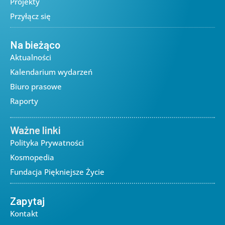
Projekty
Przyłącz się
Na bieżąco
Aktualności
Kalendarium wydarzeń
Biuro prasowe
Raporty
Ważne linki
Polityka Prywatności
Kosmopedia
Fundacja Piękniejsze Życie
Zapytaj
Kontakt