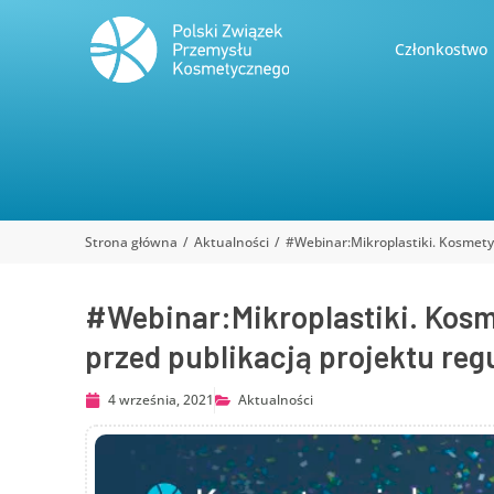
Członkostwo
Strona główna
Aktualności
#Webinar:Mikroplastiki. Kosmety
Jesteś tutaj:
#Webinar:Mikroplastiki. Kos
przed publikacją projektu regu
4 września, 2021
Aktualności