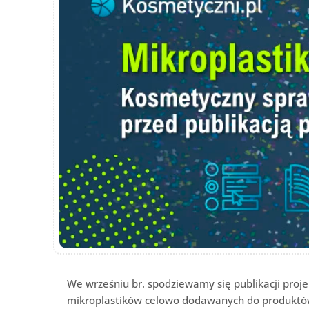
We wrześniu br. spodziewamy się publikacji proj
mikroplastików celowo dodawanych do produktów