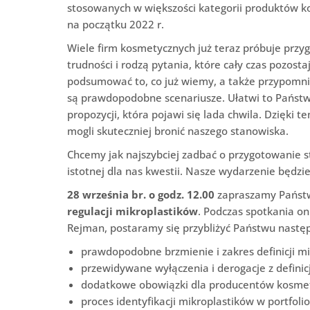
stosowanych w większości kategorii produktów 
na początku 2022 r.
Wiele firm kosmetycznych już teraz próbuje przy
trudności i rodzą pytania, które cały czas pozost
podsumować to, co już wiemy, a także przypomnie
są prawdopodobne scenariusze. Ułatwi to Państwu
propozycji, która pojawi się lada chwila. Dzięki t
mogli skuteczniej bronić naszego stanowiska.
Chcemy jak najszybciej zadbać o przygotowanie s
istotnej dla nas kwestii. Nasze wydarzenie będzi
28 września br. o godz. 12.00
zapraszamy Państw
regulacji mikroplastików
. Podczas spotkania on
Rejman, postaramy się przybliżyć Państwu następ
prawdopodobne brzmienie i zakres definicji mi
przewidywane wyłączenia i derogacje z defini
dodatkowe obowiązki dla producentów kosmet
proces identyfikacji mikroplastików w portfol