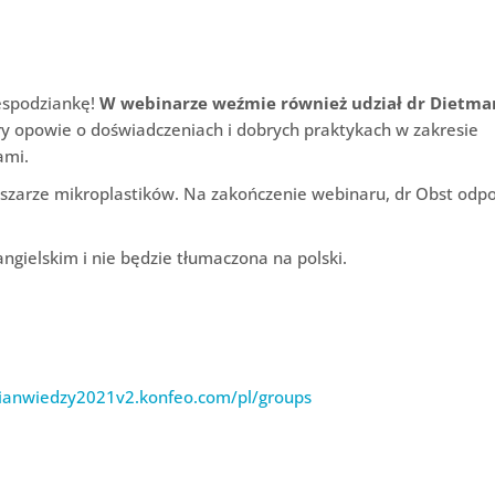
espodziankę!
W webinarze weźmie również udział dr Dietma
óry opowie o doświadczeniach i dobrych praktykach w zakresie
ami.
bszarze mikroplastików. Na zakończenie webinaru, dr Obst odp
ngielskim i nie będzie tłumaczona na polski.
zianwiedzy2021v2.konfeo.com/pl/groups