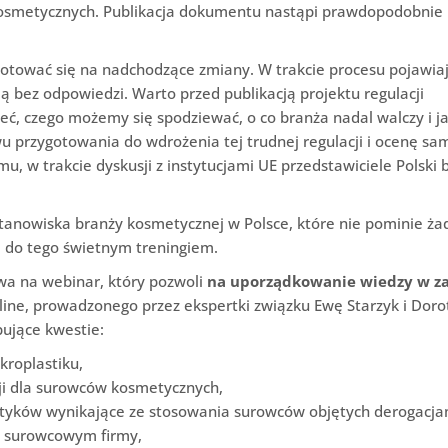
kosmetycznych. Publikacja dokumentu nastąpi prawdopodobnie
gotować się na nadchodzące zmiany. W trakcie procesu pojawiaj
ają bez odpowiedzi. Warto przed publikacją projektu regulacji
ć, czego możemy się spodziewać, o co branża nadal walczy i ja
 przygotowania do wdrożenia tej trudnej regulacji i ocenę sa
emu, w trakcie dyskusji z instytucjami UE przedstawiciele Polski
tanowiska branży kosmetycznej w Polsce, które nie pominie ża
e do tego świetnym treningiem.
a na webinar, który pozwoli
na uporządkowanie wiedzy w za
line, prowadzonego przez ekspertki związku Ewę Starzyk i Doro
ujące kwestie:
kroplastiku,
cji dla surowców kosmetycznych,
yków wynikające ze stosowania surowców objętych derogacja
io surowcowym firmy,