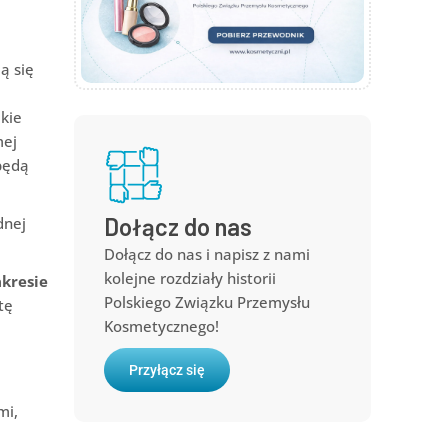
ą się
kie
mej
 będą
Dołącz do nas
dnej
Dołącz do nas i napisz z nami
kolejne rozdziały historii
kresie
Polskiego Związku Przemysłu
tę
Kosmetycznego!
Przyłącz się
mi,