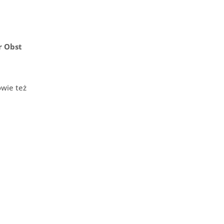
r Obst
owie też