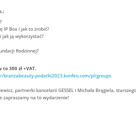
.:
?
 IP Box i jak to zrobić?
i jak ją wykorzystać?
undacji Rodzinnej?
 to 300 zł +VAT.
://branzabeauty-podatki2023.konfeo.com/pl/groups
icz, partnerki kancelarii GESSEL i Michała Brągiela, starszeg
e zapraszamy na to wydarzenie!