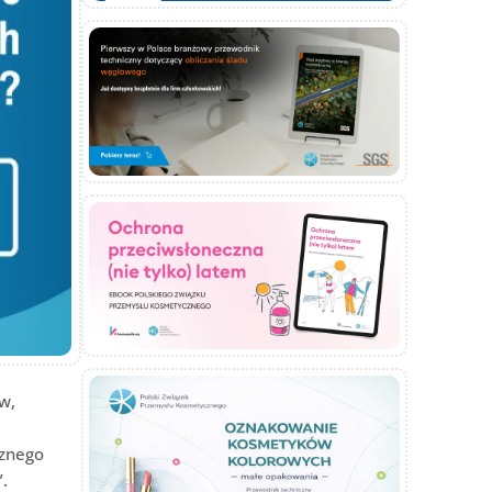
w,
cznego
.