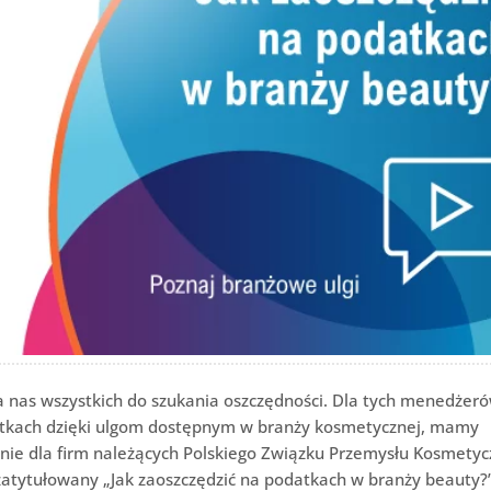
a nas wszystkich do szukania oszczędności. Dla tych menedżeró
odatkach dzięki ulgom dostępnym w branży kosmetycznej, mamy
alnie dla firm należących Polskiego Związku Przemysłu Kosmety
atytułowany „Jak zaoszczędzić na podatkach w branży beauty?”