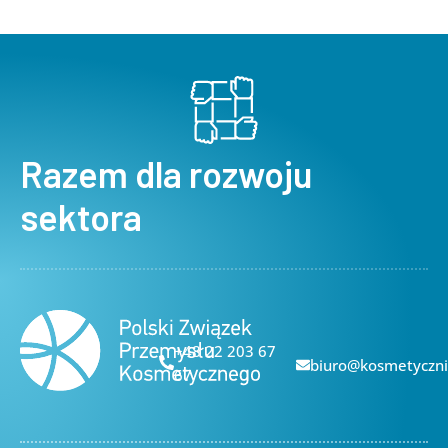
Razem dla rozwoju
sektora
+48 22 203 67
biuro@kosmetyczni
67