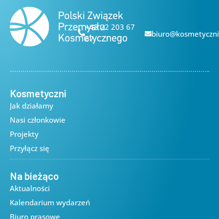
+48 22 203 67
biuro@kosmetyczni
67
Kosmetyczni
Jak działamy
Nasi członkowie
Projekty
Przyłącz się
Na bieżąco
Aktualności
Kalendarium wydarzeń
Biuro prasowe