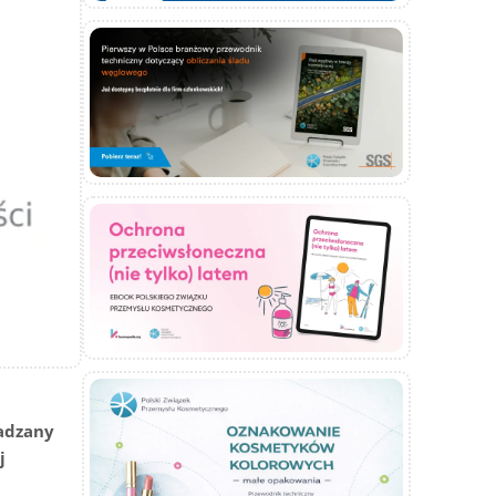
adzany
j