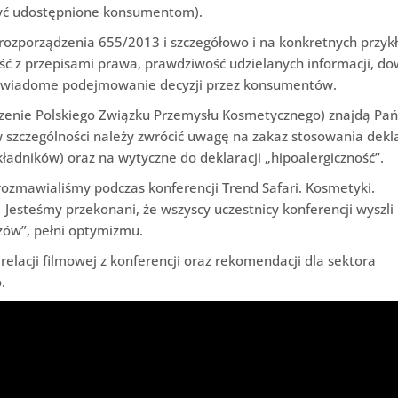
yć udostępnione konsumentom).
ozporządzenia 655/2013 i szczegółowo i na konkretnych przyk
ość z przepisami prawa, prawdziwość udzielanych informacji, d
 świadome podejmowanie decyzji przez konsumentów.
czenie Polskiego Związku Przemysłu Kosmetycznego) znajdą Pa
 w szczególności należy zwrócić uwagę na zakaz stosowania dekla
kładników) oraz na wytyczne do deklaracji „hipoalergiczność”.
rozmawialiśmy podczas konferencji Trend Safari. Kosmetyki.
Jesteśmy przekonani, że wszyscy uczestnicy konferencji wyszli
zów”, pełni optymizmu.
relacji filmowej z konferencji oraz rekomendacji dla sektora
.