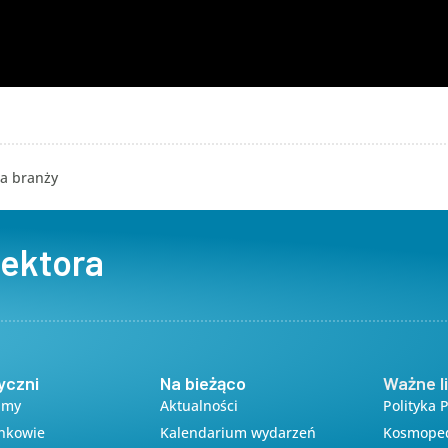
ia branży
sektora
yczni
Na bieżąco
Ważne li
amy
Aktualności
Polityka 
onkowie
Kalendarium wydarzeń
Kosmope