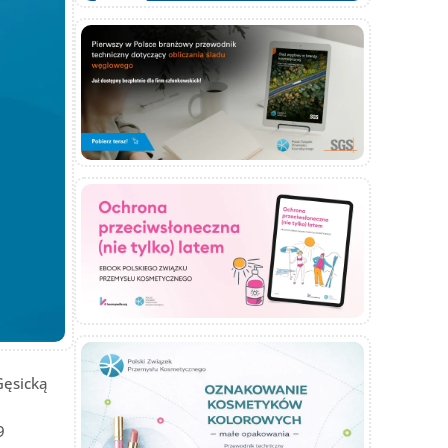
Gęsicką
9