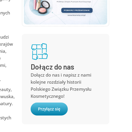
anych
udzi
krajów
nia,
e
mi,
Dołącz do nas
ą
Dołącz do nas i napisz z nami
.
kolejne rozdziały historii
Polskiego Związku Przemysłu
eauty,
Kosmetycznego!
zewuska,
natury.
Przyłącz się
ystych