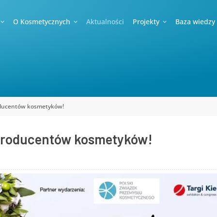
O Kosmetycznych
Aktualności
Projekty
Baza wiedzy
oducentów kosmetyków!
producentów kosmetyków!