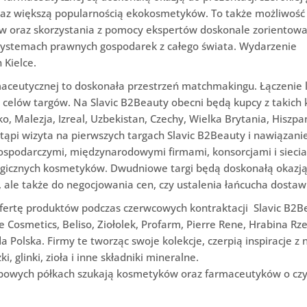
oraz większą popularnością ekokosmetyków. To także możliwość
ów oraz skorzystania z pomocy ekspertów doskonale zorientow
w systemach prawnych gospodarek z całego świata. Wydarzenie
 Kielce.
aceutycznej to doskonała przestrzeń matchmakingu. Łączenie l
 celów targów. Na Slavic B2Beauty obecni będą kupcy z takich 
ko, Malezja, Izreal, Uzbekistan, Czechy, Wielka Brytania, Hiszpa
tąpi wizyta na pierwszych targach Slavic B2Beauty i nawiązani
ospodarczymi, międzynarodowymi firmami, konsorcjami i siecia
ogicznych kosmetyków. Dwudniowe targi będą doskonałą okazj
, ale także do negocjowania cen, czy ustalenia łańcucha dostaw
fertę produktów podczas czerwcowych kontraktacji Slavic B2B
ne Cosmetics, Beliso, Ziołolek, Profarm, Pierre Rene, Hrabina R
a Polska. Firmy te tworząc swoje kolekcje, czerpią inspiracje z 
, glinki, zioła i inne składniki mineralne.
lepowych półkach szukają kosmetyków oraz farmaceutyków o cz