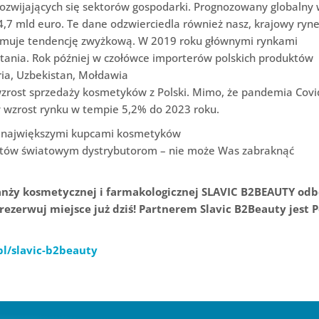
ozwijających się sektorów gospodarki. Prognozowany globalny 
,7 mld euro. Te dane odzwierciedla również nasz, krajowy ryn
zymuje tendencję zwyżkową. W 2019 roku głównymi rynkami
ytania. Rok później w czołówce importerów polskich produktów
ria, Uzbekistan, Mołdawia
wzrost sprzedaży kosmetyków z Polski. Mimo, że pandemia Covi
y wzrost rynku w tempie 5,2% do 2023 roku.
 z największymi kupcami kosmetyków
któw światowym dystrybutorom – nie może Was zabraknąć
ranży kosmetycznej i farmakologicznej SLAVIC B2BEAUTY odb
rezerwuj miejsce już dziś! Partnerem Slavic B2Beauty jest P
pl/slavic-b2beauty