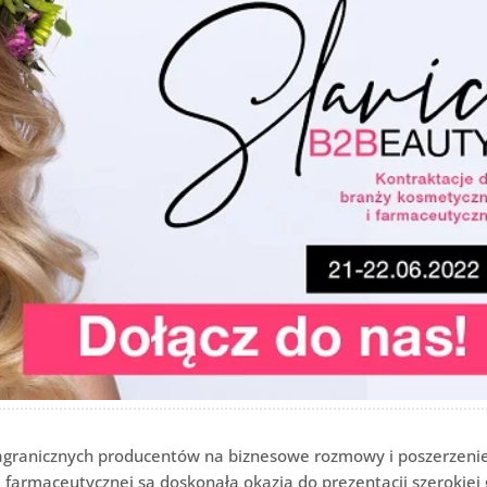
zagranicznych producentów na biznesowe rozmowy i poszerzenie
 farmaceutycznej są doskonałą okazją do prezentacji szerokie