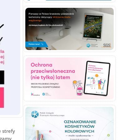
 strefy
j gamy