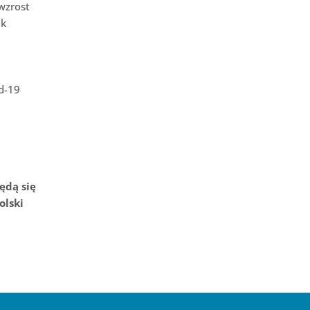
wzrost
ek
d-19
ędą się
olski