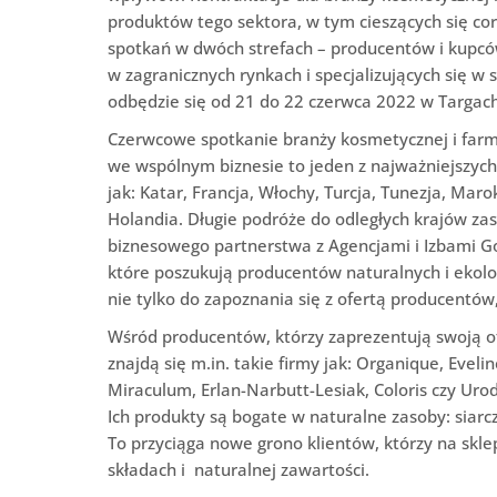
produktów tego sektora, w tym cieszących się c
spotkań w dwóch strefach – producentów i kupc
w zagranicznych rynkach i specjalizujących się 
odbędzie się od 21 do 22 czerwca 2022 w Targach
Czerwcowe spotkanie branży kosmetycznej i farm
we wspólnym biznesie to jeden z najważniejszych
jak: Katar, Francja, Włochy, Turcja, Tunezja, Maro
Holandia. Długie podróże do odległych krajów zas
biznesowego partnerstwa z Agencjami i Izbami G
które poszukują producentów naturalnych i ekol
nie tylko do zapoznania się z ofertą producentów
Wśród producentów, którzy zaprezentują swoją o
znajdą się m.in. takie firmy jak: Organique, Eveli
Miraculum, Erlan-Narbutt-Lesiak, Coloris czy Urod
Ich produkty są bogate w naturalne zasoby: siarczki
To przyciąga nowe grono klientów, którzy na sk
składach i naturalnej zawartości.