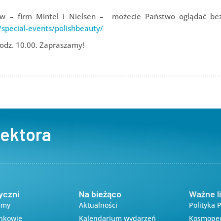
w – firm Mintel i Nielsen – możecie Państwo oglądać bez
pecial-events/polishbeauty/
godz. 10.00. Zapraszamy!
sektora
yczni
Na bieżąco
Ważne li
amy
Aktualności
Polityka 
onkowie
Kalendarium wydarzeń
Kosmope