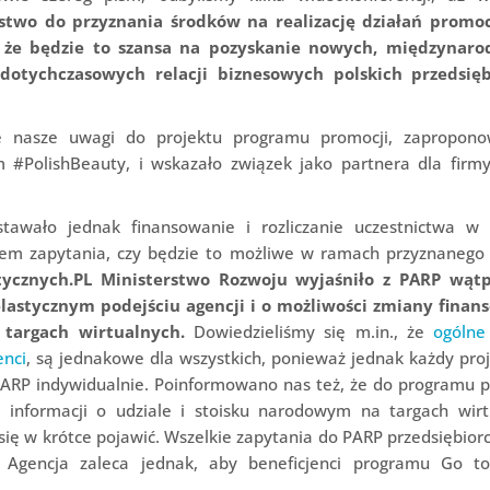
stwo do przyznania środków na realizację działań promo
 że będzie to szansa na pozyskanie nowych, międzynar
otychczasowych relacji biznesowych polskich przedsię
kie nasze uwagi do projektu programu promocji, zapropon
#PolishBeauty, i wskazało związek jako partnera dla firm
tawało jednak finansowanie i rozliczanie uczestnictwa w 
iem zapytania, czy będzie to możliwe w ramach przyznanego
ycznych.PL Ministerstwo Rozwoju wyjaśniło z PARP wątp
lastycznym podejściu agencji i o możliwości zmiany finan
 targach wirtualnych.
Dowiedzieliśmy się m.in., że
ogólne
enci
, są jednakowe dla wszystkich, ponieważ jednak każdy proj
PARP indywidualnie. Poinformowano nas też, że do programu 
informacji o udziale i stoisku narodowym na targach wirt
ię w krótce pojawić. Wszelkie zapytania do PARP przedsiębio
. Agencja zaleca jednak, aby beneficjenci programu Go t