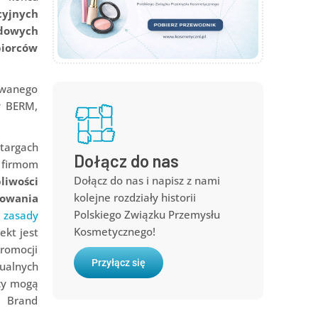
cyjnych
odowych
biorców
owanego
y BERM,
targach
Dołącz do nas
 firmom
Dołącz do nas i napisz z nami
liwości
kolejne rozdziały historii
sowania
Polskiego Związku Przemysłu
 zasady
Kosmetycznego!
ekt jest
promocji
Przyłącz się
ualnych
rcy mogą
o Brand