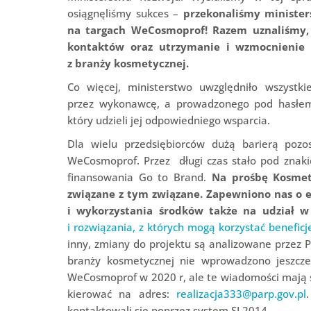
osiągnęliśmy sukces –
przekonaliśmy minister
na targach WeCosmoprof! Razem uznaliśmy,
kontaktów oraz utrzymanie i wzmocnienie d
z branży kosmetycznej.
Co więcej, ministerstwo uwzględniło wszyst
przez wykonawcę, a prowadzonego pod hasłem 
który udzieli jej odpowiedniego wsparcia.
Dla wielu przedsiębiorców dużą barierą pozos
WeCosmoprof. Przez długi czas stało pod znak
finansowania Go to Brand.
Na prośbę Kosmet
związane z tym związane. Zapewniono nas o e
i wykorzystania środków także na udział w
i rozwiązania, z których mogą korzystać beneficj
inny, zmiany do projektu są analizowane przez 
branży kosmetycznej nie wprowadzono jeszcze 
WeCosmoprof w 2020 r, ale te wiadomości mają s
kierować na adres:
realizacja333@parp.gov.pl
kontaktowali się poprzez system SL2014.