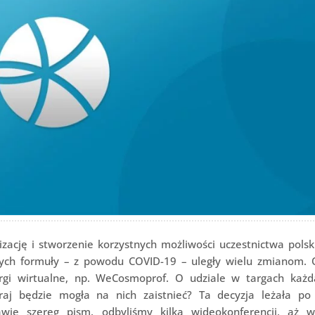
zację i stworzenie korzystnych możliwości uczestnictwa polsk
ych formuły – z powodu COVID-19 – uległy wielu zmianom. 
rgi wirtualne, np. WeCosmoprof. O udziale w targach każd
raj będzie mogła na nich zaistnieć? Ta decyzja leżała po 
awie szereg pism, odbyliśmy kilka wideokonferencji, aż 