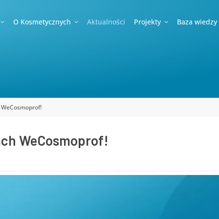
O Kosmetycznych
Aktualności
Projekty
Baza wiedzy
h WeCosmoprof!
gach WeCosmoprof!