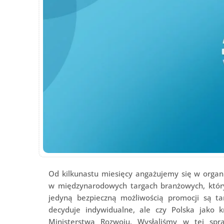
Od kilkunastu miesięcy angażujemy się w organi
w międzynarodowych targach branżowych, któr
jedyną bezpieczną możliwością promocji są ta
decyduje indywidualne, ale czy Polska jako k
Ministerstwa Rozwoju. Wysłaliśmy w tej spr