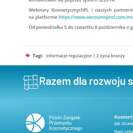
Webinary KosmetycznychPL i naszych partneró
na platformie
https://www.wecosmoprof.com/en/s
Od poniedziałku 5 do czwartku 8 października o 
Tagi:
Informacje regulacyjne
|
Z życia branży
Razem dla rozwoju 
Kosmet
Jak dział
Nasi czł