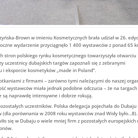
zyńska-Brown w imieniu Kosmetycznych brała udział w 26. edyc
oczne wydarzenie przyciągnęło 1 400 wystawców z ponad 65 k
ch stron polskiego rynku kosmetycznego towarzyszyła otwarciu
rezy uczestnicy dubajskich targów zapoznali się z zebranymi
u i eksporcie kosmetyków „made in Poland”.
tkaniami z firmami – zarówno tymi należącymi do naszej organi
zość wystawców miała jednak podobne odczucia – że na targach
e są naprawdę intensywne i dobrze rokują.
pozostałych uczestników. Polska delegacja pojechała do Dubaju 
tw (dla porównania w 2008 roku wystawców znad Wisły było…8).
ło się w Dubaju o wiele mniej firm z pozostałych europejskich
lonów.