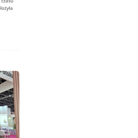
o czasu
łożyła