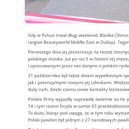
Gdy w Polsce trwał długi weekend, Blanka Chmur
targów Beautyworld Middle East w Dubaju. Tegor
Pierwszego dnia jej prezentacja na temat mocny
polskiego stoiska. Już po raz 5 w historii tej imp
i opracowanymi przez nas danymi o polskim rynk
31 października był także dniem wypełnionym spo
jak i potencjalnymi nowymi jej członkami. Więks
duży ruch, dzięki czemu nowe kontakty biznesow
Polskie firmy wypadły naprawdę świetnie na tle 
14 i tym razem liczyła w sumie 65 przedsiębiors
To dużo, biorąc pod uwagę, że w tym roku wystawi
Polski pawilon był jednym z 27 narodowych pawi