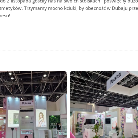
o 2 listopada gościły nas na swoich stoiskach i poświęciły duż
osmetyków. Trzymamy mocno kciuki, by obecność w Dubaju prze
nesu!