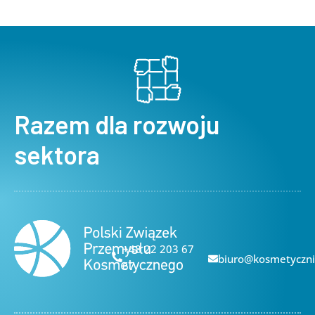
Razem dla rozwoju
sektora
+48 22 203 67
biuro@kosmetyczni
67