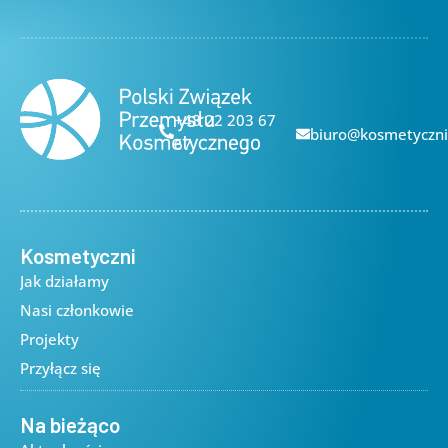
+48 22 203 67
biuro@kosmetyczni
67
Kosmetyczni
Jak działamy
Nasi członkowie
Projekty
Przyłącz się
Na bieżąco