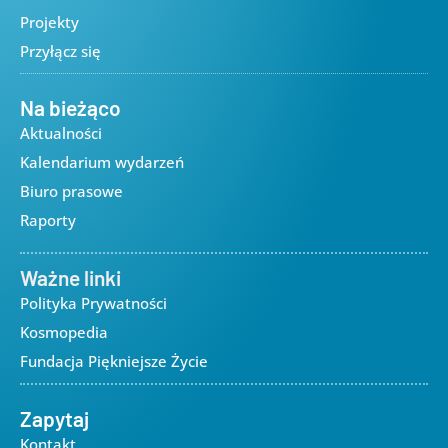
Projekty
Przyłącz się
Na bieżąco
Aktualności
Kalendarium wydarzeń
Biuro prasowe
Raporty
Ważne linki
Polityka Prywatności
Kosmopedia
Fundacja Piękniejsze Życie
Zapytaj
Kontakt