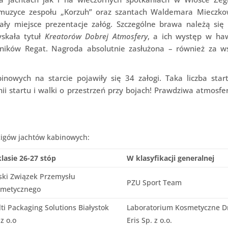
 muzyce zespołu „Korzuh” oraz szantach Waldemara Mieczko
ły miejsce prezentacje załóg. Szczególne brawa należą się 
yskała tytuł
Kreatorów Dobrej Atmosfery
, a ich występ w haw
tników Regat. Nagroda absolutnie zasłużona – również za ws
nowych na starcie pojawiły się 34 załogi. Taka liczba star
nii startu i walki o przestrzeń przy bojach! Prawdziwa atmosfe
ścigów jachtów kabinowych:
lasie 26-27 stóp
W klasyfikacji generalnej
ski Związek Przemysłu
PZU Sport Team
metycznego
ti Packaging Solutions Białystok
Laboratorium Kosmetyczne Dr
 z o.o
Eris Sp. z o.o.