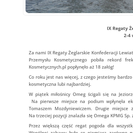
IX Regaty Ż
2-4 
Za nami IX Regaty Żeglarskie Konfederacji Lewiat
Przemysłu Kosmetycznego pobiła rekord fr
Kosmetycznych.pl popłynęło aż 18 załóg!
Co roku jest nas więcej, z czego jesteśmy bardzo 
kosmetyczna lubi najbardziej.
W piątek miłośnicy Omeg ścigali się na Jezior
Na pierwsze miejsce na podium wpłynęła eki
Tomaszem Mozdyniewiczem. Drugie miejsce z
Na trzeciej pozycji znalazła się Omega KPMG Sp.
Przez większą część regat pogoda dla wszystk
Wspólnej zabawy było co niemiara zarówno na 