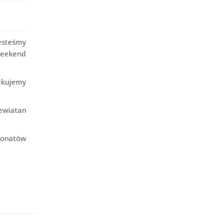
Jesteśmy
 weekend
ękujemy
Lewiatan
jonatów