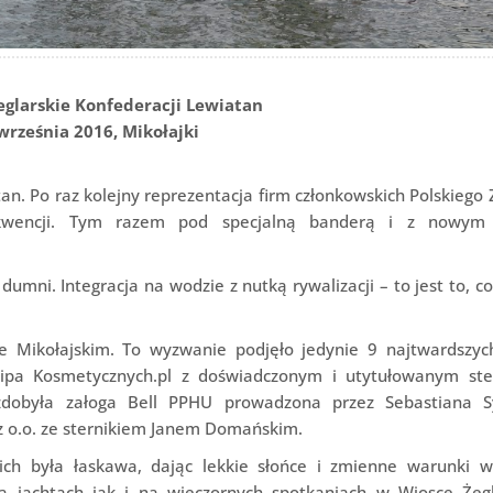
eglarskie Konfederacji Lewiatan
września 2016, Mikołajki
an. Po raz kolejny reprezentacja firm członkowskich Polskiego
ekwencji. Tym razem pod specjalną banderą i z nowym
dumni. Integracja na wodzie z nutką rywalizacji – to jest to, c
ze Mikołajskim. To wyzwanie podjęło jedynie 9 najtwardszych
pa Kosmetycznych.pl z doświadczonym i utytułowanym ste
dobyła załoga Bell PPHU prowadzona przez Sebastiana S
 z o.o. ze sternikiem Janem Domańskim.
ich była łaskawa, dając lekkie słońce i zmienne warunki wi
jachtach jak i na wieczornych spotkaniach w Wiosce Żegla