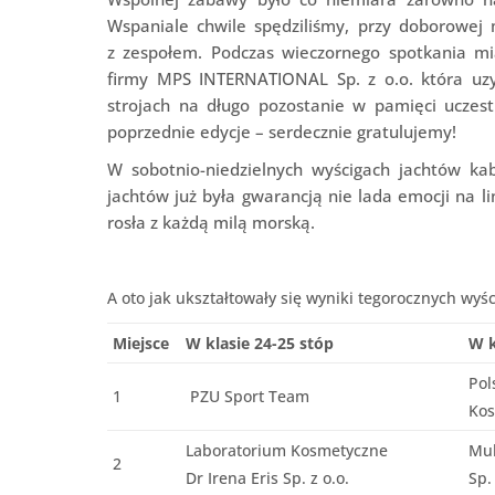
Wspaniale chwile spędziliśmy, przy doborowej
z zespołem. Podczas wieczornego spotkania mia
firmy MPS INTERNATIONAL Sp. z o.o. która uz
strojach na długo pozostanie w pamięci uczes
poprzednie edycje – serdecznie gratulujemy!
W sobotnio-niedzielnych wyścigach jachtów kabi
jachtów już była gwarancją nie lada emocji na li
rosła z każdą milą morską.
A oto jak ukształtowały się wyniki tegorocznych wy
Miejsce
W klasie 24-25 stóp
W k
Pol
1
PZU Sport Team
Kos
Laboratorium Kosmetyczne
Mul
2
Dr Irena Eris Sp. z o.o.
Sp.