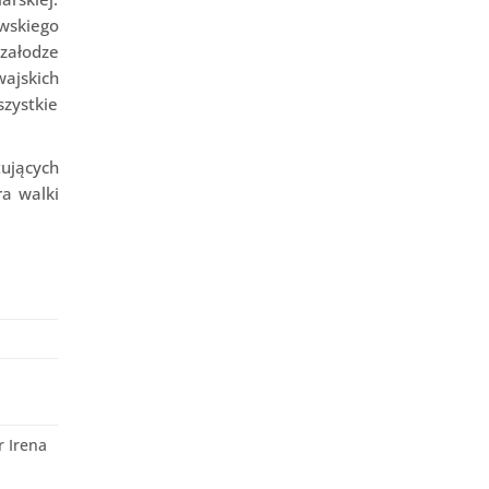
wskiego
załodze
ajskich
zystkie
tujących
ra walki
 Irena