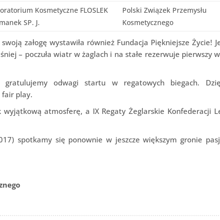
oratorium Kosmetyczne FLOSLEK
Polski Związek Przemysłu
manek SP. J.
Kosmetycznego
 swoją załogę wystawiła również Fundacja Piękniejsze Życie! 
ześniej – poczuła wiatr w żaglach i na stałe rezerwuje pierwszy
e gratulujemy odwagi startu w regatowych biegach. Dzi
fair play.
 wyjątkową atmosferę, a IX Regaty Żeglarskie Konfederacji 
 2017) spotkamy się ponownie w jeszcze większym gronie pas
cznego