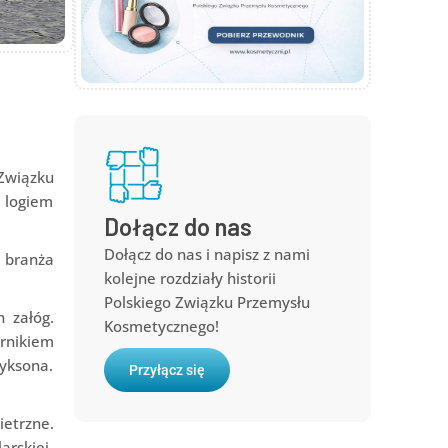
 Związku
 logiem
Dołącz do nas
Dołącz do nas i napisz z nami
o branża
kolejne rozdziały historii
Polskiego Związku Przemysłu
 załóg.
Kosmetycznego!
rnikiem
yksona.
Przyłącz się
etrzne.
rskiej.