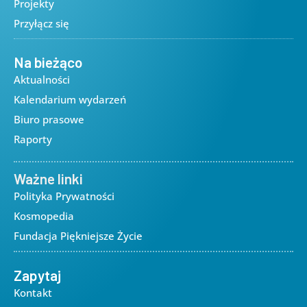
Projekty
Przyłącz się
Na bieżąco
Aktualności
Kalendarium wydarzeń
Biuro prasowe
Raporty
Ważne linki
Polityka Prywatności
Kosmopedia
Fundacja Piękniejsze Życie
Zapytaj
Kontakt