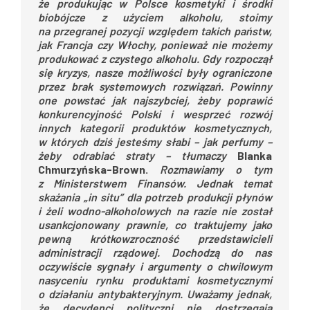
że produkując w Polsce kosmetyki i środki
biobójcze z użyciem alkoholu, stoimy
na przegranej pozycji względem takich państw,
jak Francja czy Włochy, ponieważ nie możemy
produkować z czystego alkoholu. Gdy rozpoczął
się kryzys, nasze możliwości były ograniczone
przez brak systemowych rozwiązań. Powinny
one powstać jak najszybciej, żeby poprawić
konkurencyjność Polski i wesprzeć rozwój
innych kategorii produktów kosmetycznych,
w których dziś jesteśmy słabi – jak perfumy –
żeby odrabiać straty – tłumaczy
Blanka
Chmurzyńska-Brown.
Rozmawiamy o tym
z Ministerstwem Finansów. Jednak
temat
skażania „in situ” dla potrzeb produkcji płynów
i żeli wodno-alkoholowych na razie nie został
usankcjonowany prawnie, co traktujemy jako
pewną krótkowzroczność przedstawicieli
administracji rządowej. Dochodzą do nas
oczywiście sygnały i argumenty o chwilowym
nasyceniu rynku produktami kosmetycznymi
o działaniu antybakteryjnym. Uważamy jednak,
że decydenci polityczni nie dostrzegają