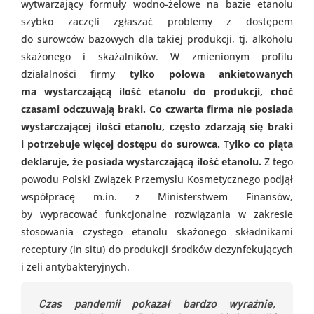
wytwarzający formuły wodno-żelowe na bazie etanolu
szybko zaczęli zgłaszać problemy z dostępem
do surowców bazowych dla takiej produkcji, tj. alkoholu
skażonego i skażalników. W zmienionym profilu
działalności firmy
tylko połowa ankietowanych
ma wystarczającą ilość etanolu do produkcji, choć
czasami odczuwają braki. Co czwarta firma nie posiada
wystarczającej ilości etanolu, często zdarzają się braki
i potrzebuje więcej dostępu do surowca.
T
ylko co piąta
deklaruje, że posiada wystarczającą ilość etanolu.
Z tego
powodu Polski Związek Przemysłu Kosmetycznego podjął
współpracę m.in. z Ministerstwem Finansów,
by wypracować funkcjonalne rozwiązania w zakresie
stosowania czystego etanolu skażonego składnikami
receptury (in situ) do produkcji środków dezynfekujących
i żeli antybakteryjnych.
Czas pandemii pokazał bardzo wyraźnie,