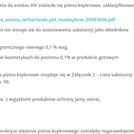
ia do aneksu XIV znalazło się piżmo ksylenowe, zaklasyfikowa
svhc_axvrep_netherlands_pbt_muskxylene_20083006.pdf
ń nie stosuje się do zastosowania substancji jako składników
 granicznego równego 0,1 % wag.
o w kosmetykach do poziomu 0,1% w produkcie gotowym
iżmo ksylenowe znajduje się w Załącznik 2 – Lista substancji
. 96:
e, z wyjątkiem produktów ochrony jamy ustnej
praktyce stężenia piżma ksylenowego zostałyby najprawdopod