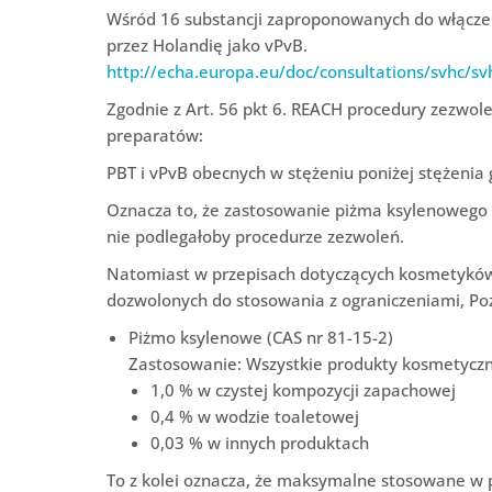
Wśród 16 substancji zaproponowanych do włączen
przez Holandię jako vPvB.
http://echa.europa.eu/doc/consultations/svhc/
Zgodnie z Art. 56 pkt 6. REACH procedury zezwole
preparatów:
PBT i vPvB obecnych w stężeniu poniżej stężenia
Oznacza to, że zastosowanie piżma ksylenoweg
nie podlegałoby procedurze zezwoleń.
Natomiast w przepisach dotyczących kosmetyków p
dozwolonych do stosowania z ograniczeniami, Poz
Piżmo ksylenowe (CAS nr 81-15-2)
Zastosowanie: Wszystkie produkty kosmetyczn
1,0 % w czystej kompozycji zapachowej
0,4 % w wodzie toaletowej
0,03 % w innych produktach
To z kolei oznacza, że maksymalne stosowane w 