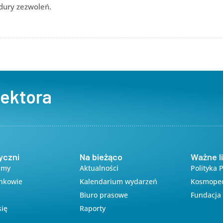
dury zezwoleń.
sektora
yczni
Na bieżąco
Ważne li
amy
Aktualności
Polityka 
onkowie
Kalendarium wydarzeń
Kosmope
Biuro prasowe
Fundacja 
się
Raporty