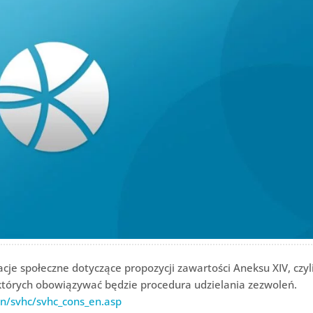
cje społeczne dotyczące propozycji zawartości Aneksu XIV, czyl
 których obowiązywać będzie procedura udzielania zezwoleń.
on/svhc/svhc_cons_en.asp