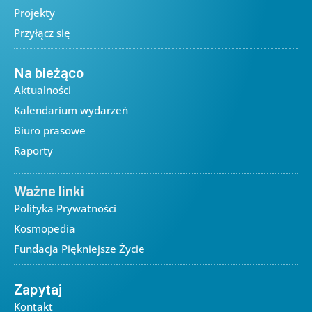
Projekty
Przyłącz się
Na bieżąco
Aktualności
Kalendarium wydarzeń
Biuro prasowe
Raporty
Ważne linki
Polityka Prywatności
Kosmopedia
Fundacja Piękniejsze Życie
Zapytaj
Kontakt